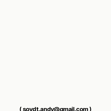
( soydt.andy@gmail.com )